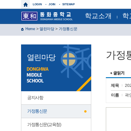
LOGIN
JOIN
SITEMAP
학교소개
학
학교장인사말
교육과
>
>
Home
열린마당
가정통신문
학교상징
정기시험
학교연혁
정기시
교육목표
연간계
특색사업
월간일
가정
학교현황
급식일
열린마당
건물배치도
각종서
찾아오시는길
각종규
보건실
운동부
제이노스(
윈드 오
제목
20
글마루
이름
곽
공지사항
가정통신문
가정통신문(교육청)