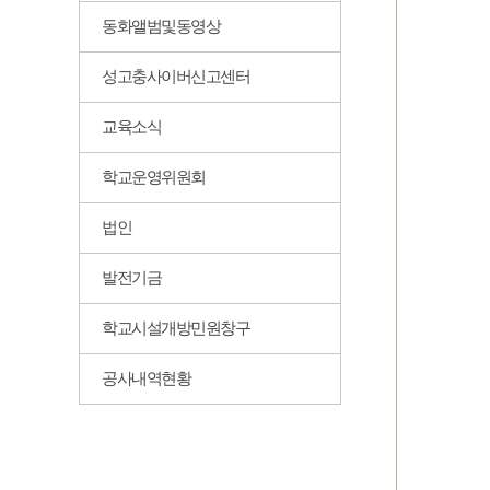
동화앨범및동영상
성고충사이버신고센터
교육소식
학교운영위원회
법인
발전기금
학교시설개방민원창구
공사내역현황