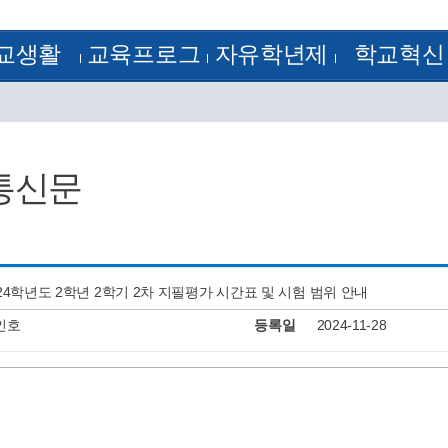
교생활
교육프로그
자유학년제
학교혁신
정
방과후학교
1학년
학교혁신
램
 기출문제
꿈의 학교
2학년
혁신공감학교
험모범답안
학습자료실
3학년
전문적 학습 공동체
획
학교평가
정계획
교원능력개발평가
통신문
정
류양식
정
알림
J-Nos)
케스트라
24학년도 2학년 2학기 2차 지필평가 시간표 및 시험 범위 안내
인호
등록일
2024-11-28