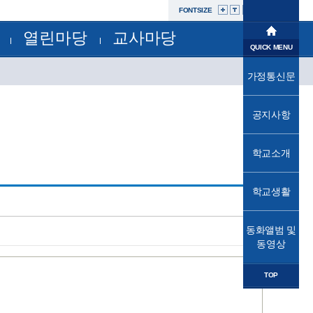
FONTSIZE
열린마당
교사마당
학교소개
QUICK MENU
공지사항
부서별자료실
학교생활
가정통신문
교육과정
가정통신문
가정통신문(교육청)
교육프로그램
동화앨범및동영상
성고충사이버신고센터
공지사항
교육소식
자유학년제
학교운영위원회
법인
학교소개
학교혁신
발전기금
학교시설개방민원창구
열린마당
공사내역현황
학교생활
교사마당
동화앨범 및
동영상
TOP