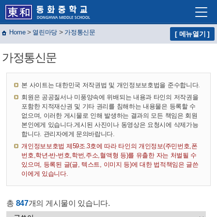
>
>
Home
열린마당
가정통신문
[ 메뉴열기 ]
학교소개
가정통신문
학교생활
교육프로그램
본 사이트는 대한민국 저작권법 및 개인정보보호법을 준수합니다.
자유학년제
회원은 공공질서나 미풍양속에 위배되는 내용과 타인의 저작권을
포함한 지적재산권 및 기타 권리를 침해하는 내용물은 등록할 수
학교혁신
없으며, 이러한 게시물로 인해 발생하는 결과의 모든 책임은 회원
본인에게 있습니다.게시된 사진이나 동영상은 요청시에 삭제가능
합니다. 관리자에게 문의바랍니다.
열린마당
개인정보보호법 제59조.3호에 따라 타인의 개인정보(주민번호,폰
교사마당
번호,학년-반-번호,학번,주소,혈액형 등)를 유출한 자는 처벌될 수
있으며, 등록된 글(글, 텍스트, 이미지 등)에 대한 법적책임은 글쓴
이에게 있습니다.
총
847
개의 게시물이 있습니다.