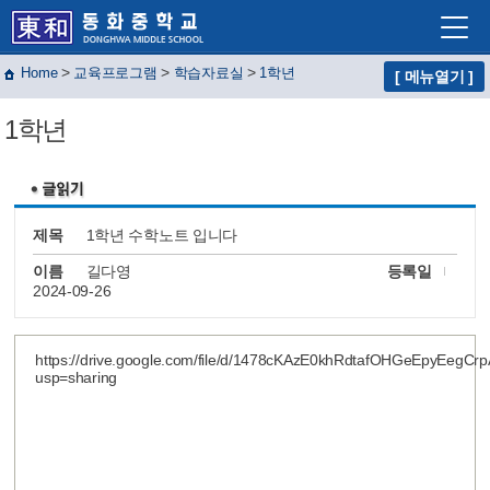
>
>
>
Home
교육프로그램
학습자료실
1학년
[ 메뉴열기 ]
학교소개
1학년
학교생활
교육프로그램
자유학년제
제목
1학년 수학노트 입니다
학교혁신
이름
길다영
등록일
2024-09-26
열린마당
교사마당
https://drive.google.com/file/d/1478cKAzE0khRdtafOHGeEpyEegCr
usp=sharing