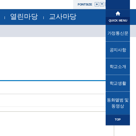
FONTSIZE
열린마당
교사마당
학교소개
QUICK MENU
공지사항
부서별자료실
학교생활
가정통신문
교육과정
가정통신문
가정통신문(교육청)
교육프로그램
동화앨범및동영상
성고충사이버신고센터
공지사항
교육소식
자유학년제
학교운영위원회
법인
학교소개
학교혁신
발전기금
학교시설개방민원창구
열린마당
공사내역현황
학교생활
교사마당
동화앨범 및
동영상
TOP