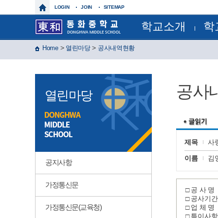
LOGIN
JOIN
SITEMAP
학교소개
학
학교장인사말
교육과
>
>
Home
열린마당
공사내역현황
학교상징
정기시험
학교연혁
정기시
교육목표
연간계
특색사업
월간일
공사
학교현황
급식일
열린마당
건물배치도
각종서
찾아오시는길
각종규
보건실
운동부
제이노스(
윈드 오
제목
사
글마루
이름
김
공지사항
가정통신문
□ 공 사 명
□ 공사기간 : 
가정통신문(교육청)
□ 업 체 
□ 특이사항