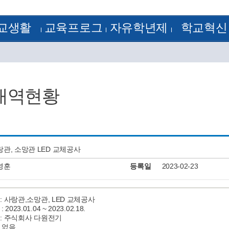
교생활
교육프로그
자유학년제
학교혁신
정
방과후학교
1학년
학교혁신
램
 기출문제
꿈의 학교
2학년
혁신공감학교
험모범답안
학습자료실
3학년
전문적 학습 공동체
획
학교평가
정계획
교원능력개발평가
내역현황
정
류양식
정
알림
J-Nos)
케스트라
랑관, 소망관 LED 교체공사
영훈
등록일
2023-02-23
 : 사랑관,소망관, LED 교체공사
2023.01.04 ~ 2023.02.18.
명 : 주식회사 다원전기
 없음