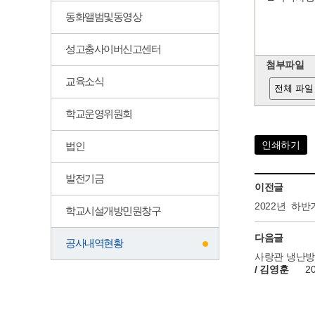
동화앨범및동영상
성고충사이버신고센터
첨부파일
교육소식
전체 파일
학교운영위원회
인쇄하기
법인
발전기금
이전글
2022년 하
학교시설개방민원창구
다음글
공사내역현황
사랑관 냉난
/ 김영훈
2