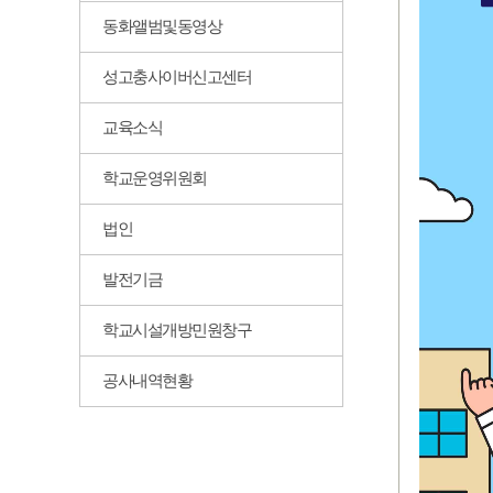
동화앨범및동영상
성고충사이버신고센터
교육소식
학교운영위원회
법인
발전기금
학교시설개방민원창구
공사내역현황