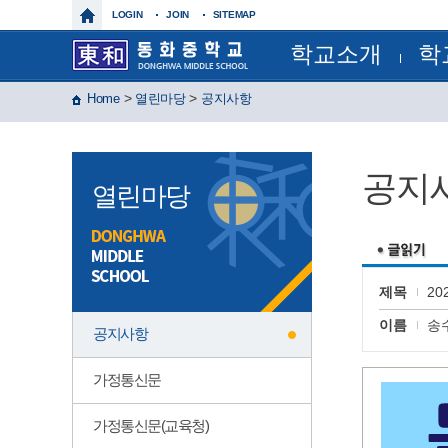
LOGIN
JOIN
SITEMAP
학교소개
학
학교장인사말
교육과
>
>
Home
열린마당
공지사항
학교상징
정기시험
학교연혁
정기시
교육목표
연간계
특색사업
월간일
공지
학교현황
급식일
열린마당
건물배치도
각종서
찾아오시는길
각종규
보건실
운동부
제이노스(
윈드 오
제목
2
글마루
이름
송
공지사항
가정통신문
가정통신문(교육청)