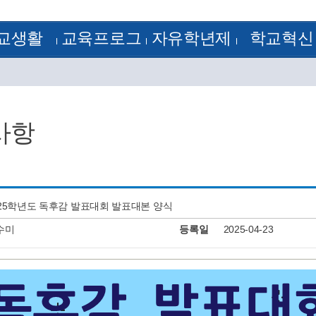
교생활
교육프로그
자유학년제
학교혁신
정
방과후학교
1학년
학교혁신
램
 기출문제
꿈의 학교
2학년
혁신공감학교
험모범답안
학습자료실
3학년
전문적 학습 공동체
획
학교평가
정계획
교원능력개발평가
사항
정
류양식
정
알림
J-Nos)
케스트라
025학년도 독후감 발표대회 발표대본 양식
수미
등록일
2025-04-23