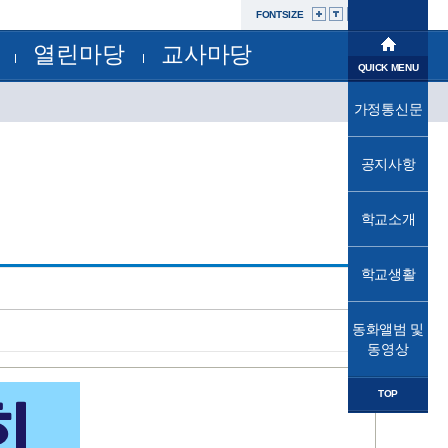
FONTSIZE
열린마당
교사마당
학교소개
QUICK MENU
공지사항
부서별자료실
학교생활
가정통신문
교육과정
가정통신문
가정통신문(교육청)
교육프로그램
동화앨범및동영상
성고충사이버신고센터
공지사항
교육소식
자유학년제
학교운영위원회
법인
학교소개
학교혁신
발전기금
학교시설개방민원창구
열린마당
공사내역현황
학교생활
교사마당
동화앨범 및
동영상
TOP