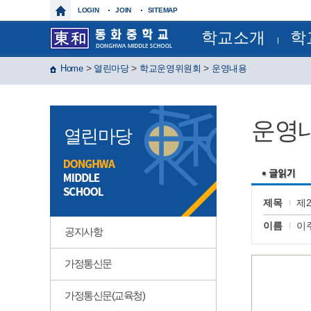
LOGIN
JOIN
SITEMAP
학교소개
학
학교장인사말
교육과
>
>
>
Home
열린마당
학교운영위원회
운영내용
학교상징
정기시험
학교연혁
정기시
교육목표
연간계
특색사업
월간일
운영
학교현황
급식일
열린마당
건물배치도
각종서
찾아오시는길
각종규
보건실
운동부
제이노스(
윈드 오
제목
제
글마루
이름
이
공지사항
가정통신문
가정통신문(교육청)