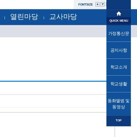
FONTSIZE
열린마당
교사마당
학교소개
QUICK MENU
공지사항
부서별자료실
학교생활
가정통신문
교육과정
가정통신문
가정통신문(교육청)
교육프로그램
동화앨범및동영상
성고충사이버신고센터
공지사항
교육소식
자유학년제
학교운영위원회
법인
학교소개
학교혁신
발전기금
학교시설개방민원창구
열린마당
공사내역현황
학교생활
교사마당
동화앨범 및
동영상
TOP