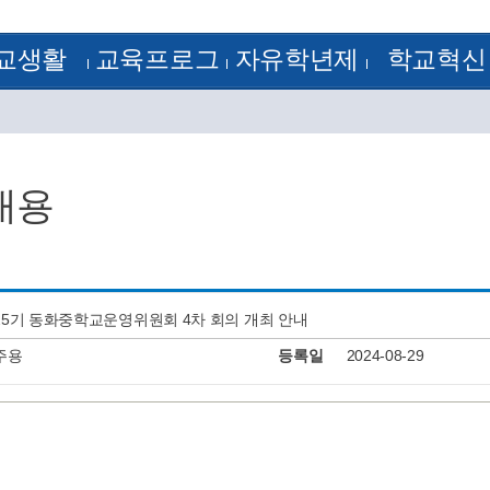
교생활
교육프로그
자유학년제
학교혁신
정
방과후학교
1학년
학교혁신
램
 기출문제
꿈의 학교
2학년
혁신공감학교
험모범답안
학습자료실
3학년
전문적 학습 공동체
획
학교평가
정계획
교원능력개발평가
내용
정
류양식
정
알림
J-Nos)
케스트라
25기 동화중학교운영위원회 4차 회의 개최 안내
주용
등록일
2024-08-29