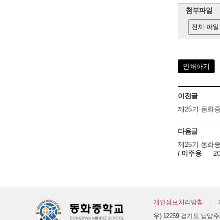
첨부파일
전체 파일
인쇄하기
이전글
제25기 동화
다음글
제25기 동화
/ 이주용
2
개인정보처리방침
우) 12259 경기도 남양