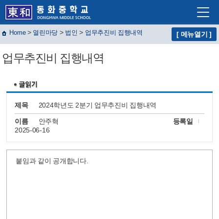
>
>
>
Home
열린마당
법인
업무추진비 집행내역
[ 메뉴열기 ]
학교소개
업무추진비 집행내역
학교생활
교육프로그램
자유학년제
제목
2024학년도 2분기 업무추진비 집행내역
학교혁신
이름
안주혁
등록일
2025-06-16
열린마당
교사마당
붙임과 같이 공개합니다.