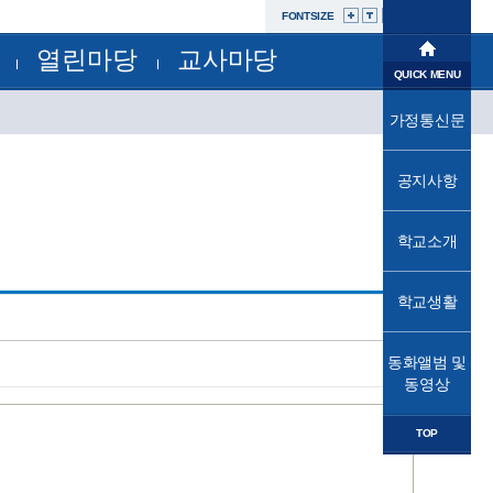
FONTSIZE
열린마당
교사마당
학교소개
QUICK MENU
공지사항
부서별자료실
학교생활
가정통신문
교육과정
가정통신문
가정통신문(교육청)
교육프로그램
동화앨범및동영상
성고충사이버신고센터
공지사항
교육소식
자유학년제
학교운영위원회
법인
학교소개
학교혁신
발전기금
학교시설개방민원창구
열린마당
공사내역현황
학교생활
교사마당
동화앨범 및
동영상
TOP