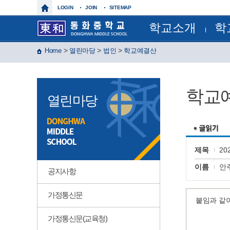
LOGIN
JOIN
SITEMAP
학교소개
학
학교장인사말
교육과
>
>
>
Home
열린마당
법인
학교예결산
학교상징
정기시험
학교연혁
정기시
교육목표
연간계
특색사업
월간일
학교
학교현황
급식일
열린마당
건물배치도
각종서
찾아오시는길
각종규
보건실
운동부
제이노스(
윈드 오
제목
2
글마루
이름
안
공지사항
가정통신문
붙임과 같
가정통신문(교육청)