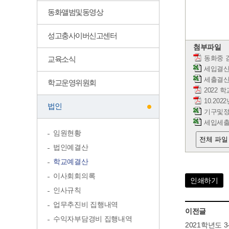
동화앨범및동영상
성고충사이버신고센터
첨부파일
교육소식
동화중 감
세입결산서
세출결산서
학교운영위원회
2022 
10.202
법인
기구및정
세입세출
임원현황
전체 파일
법인예결산
학교예결산
이사회회의록
인쇄하기
인사규칙
업무추진비 집행내역
이전글
수익자부담경비 집행내역
2021학년도 