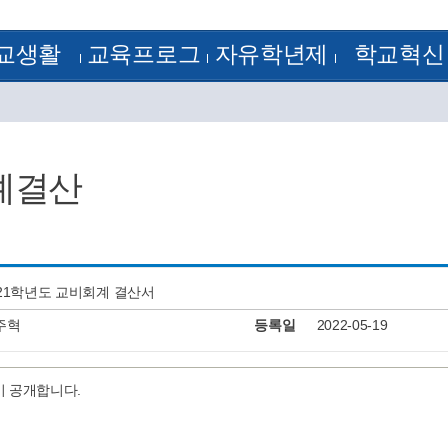
교생활
교육프로그
자유학년제
학교혁신
정
방과후학교
1학년
학교혁신
램
 기출문제
꿈의 학교
2학년
혁신공감학교
험모범답안
학습자료실
3학년
전문적 학습 공동체
획
학교평가
정계획
교원능력개발평가
예결산
정
류양식
정
알림
J-Nos)
케스트라
021학년도 교비회계 결산서
주혁
등록일
2022-05-19
이 공개합니다.