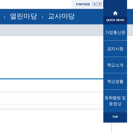
FONTSIZE
열린마당
교사마당
학교소개
QUICK MENU
공지사항
부서별자료실
학교생활
가정통신문
교육과정
가정통신문
가정통신문(교육청)
교육프로그램
동화앨범및동영상
성고충사이버신고센터
공지사항
교육소식
자유학년제
학교운영위원회
법인
학교소개
학교혁신
발전기금
학교시설개방민원창구
열린마당
공사내역현황
학교생활
교사마당
동화앨범 및
동영상
TOP