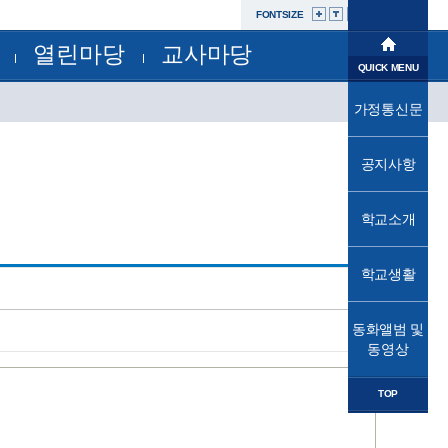
FONTSIZE
열린마당
교사마당
학교소개
QUICK MENU
공지사항
부서별자료실
학교생활
가정통신문
교육과정
가정통신문
가정통신문(교육청)
교육프로그램
동화앨범및동영상
성고충사이버신고센터
공지사항
교육소식
자유학년제
학교운영위원회
법인
학교소개
학교혁신
발전기금
학교시설개방민원창구
열린마당
공사내역현황
학교생활
교사마당
동화앨범 및
동영상
TOP