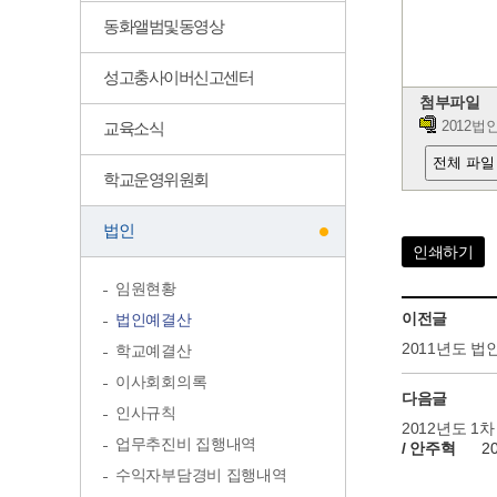
동화앨범및동영상
성고충사이버신고센터
첨부파일
교육소식
2012법
전체 파일
학교운영위원회
법인
인쇄하기
임원현황
이전글
법인예결산
2011년도 
학교예결산
이사회회의록
다음글
인사규칙
2012년도 1
업무추진비 집행내역
/ 안주혁
2
수익자부담경비 집행내역