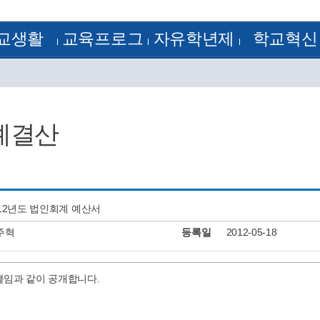
교생활
교육프로그
자유학년제
학교혁신
정
방과후학교
1학년
학교혁신
램
 기출문제
꿈의 학교
2학년
혁신공감학교
험모범답안
학습자료실
3학년
전문적 학습 공동체
획
학교평가
정계획
교원능력개발평가
예결산
정
류양식
정
알림
J-Nos)
케스트라
012년도 법인회계 예산서
주혁
등록일
2012-05-18
붙임과 같이 공개합니다.