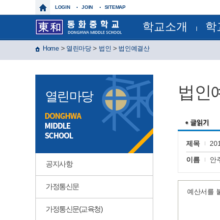
LOGIN
JOIN
SITEMAP
학교소개
학
학교장인사말
교육과
>
>
>
Home
열린마당
법인
법인예결산
학교상징
정기시험
학교연혁
정기시
교육목표
연간계
특색사업
월간일
법인
학교현황
급식일
열린마당
건물배치도
각종서
찾아오시는길
각종규
보건실
운동부
제이노스(
윈드 오
제목
2
글마루
이름
안
공지사항
가정통신문
예산서를 
가정통신문(교육청)