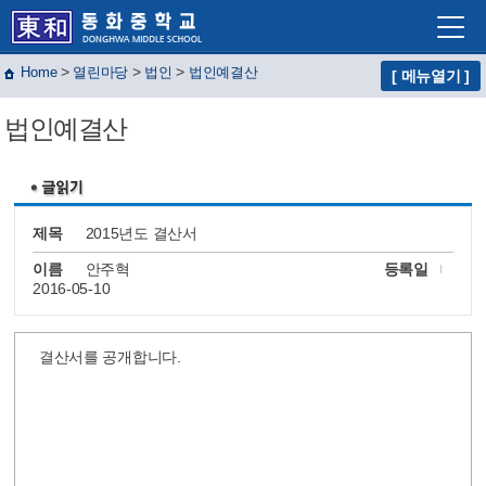
>
>
>
Home
열린마당
법인
법인예결산
[ 메뉴열기 ]
학교소개
법인예결산
학교생활
교육프로그램
자유학년제
제목
2015년도 결산서
학교혁신
이름
안주혁
등록일
2016-05-10
열린마당
교사마당
결산서를 공개합니다.