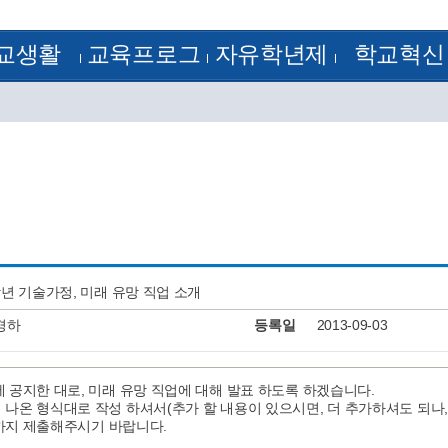
교생활
교육프로그
자유학년제
학교혁신
정
방과후학교
1학년
학교혁신
램
 기출문제
꿈의 학교
2학년
혁신공감학교
험모범답안
학습자료실
3학년
전문적 학습 공동체
획
학교평가
정계획
교원능력개발평가
정
류양식
정
알림
J-Nos)
케스트라
학년 기술가정, 미래 유망 직업 소개
경하
등록일
2013-09-03
 공지한 대로, 미래 유망 직업에 대해 발표 하도록 하겠습니다.
나온 형식대로 작성 하셔서(추가 할 내용이 있으시면, 더 추가하셔도 되나
9일까지 제출해주시기 바랍니다.