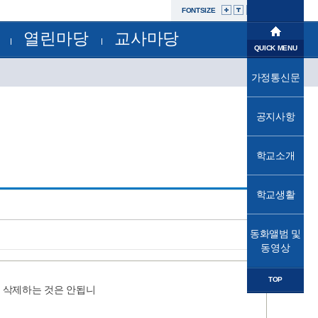
FONTSIZE
열린마당
교사마당
학교소개
QUICK MENU
공지사항
부서별자료실
학교생활
가정통신문
교육과정
가정통신문
가정통신문(교육청)
교육프로그램
동화앨범및동영상
성고충사이버신고센터
공지사항
교육소식
자유학년제
학교운영위원회
법인
학교소개
학교혁신
발전기금
학교시설개방민원창구
열린마당
공사내역현황
학교생활
교사마당
동화앨범 및
동영상
TOP
, 삭제하는 것은 안됩니