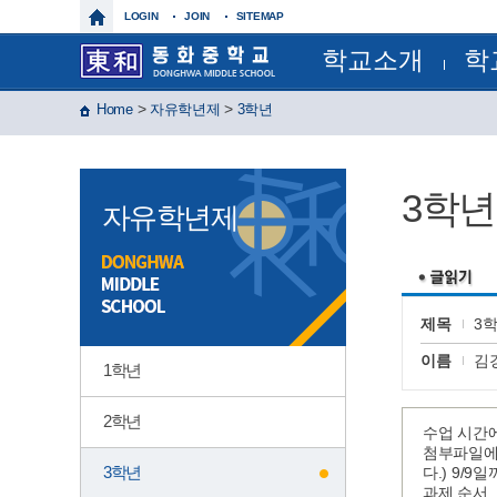
LOGIN
JOIN
SITEMAP
학교소개
학
학교장인사말
교육과
>
>
Home
자유학년제
3학년
학교상징
정기시험
학교연혁
정기시
교육목표
연간계
특색사업
월간일
3학년
학교현황
급식일
자유학년제
건물배치도
각종서
찾아오시는길
각종규
보건실
운동부
제이노스(
윈드 오
제목
3
글마루
이름
김
1학년
2학년
수업 시간에
첨부파일에 
3학년
다.) 9/
과제 순서