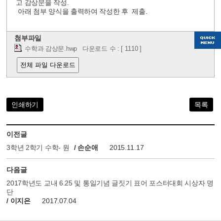
고 감상문을 작성.
아래 첨부 양식을 출력하여 작성한 후 제출.
첨부파일
수학과 감상문.hwp
다운로드 수 : [ 1110 ]
전체 파일 다운로드
인쇄하기
목록
이전글
3학년 2학기 수학- 원
/ 손순애
2015.11.17
다음글
2017학년도 교내 6.25 및 통일기념 글짓기 표어 포스터대회 시상자 명
단
/ 이지은
2017.07.04