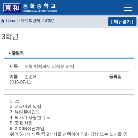
>
>
Home
자유학년제
3학년
[ 메뉴열기 ]
학교소개
3학년
학교생활
교육프로그램
자유학년제
제목
수학 방학과제 감상문 양식
학교혁신
이름
손순애
등록일
2016-07-11
열린마당
교사마당
1. 21
2. 페르마의 밀실
3. 뷰티플마인드
4. 박사가 사랑한 수식
5. 굿윌 헌팅
6. 이미테이션게임
위의 6가지 제목 중 2가지를 선택하여 영화 감상 또는 도서를 읽