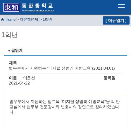
>
>
Home
자유학년제
1학년
[ 메뉴열기 ]
학교소개
1학년
학교생활
교육프로그램
자유학년제
제목
법무부에서 지원하는 "디지털 성범죄 예방교육"(2021.04.01)
학교혁신
이름
이은선
등록일
열린마당
2021-04-22
교사마당
법무부에서 지원하는 법교육 "디지털 성범죄 예방교육"을 각 반
교실에서 법무부 전문강사와 변호사의 강연으로 참여하였습니
다.