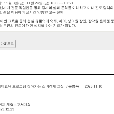
: 11월 3일(금), 11
24
(
) 10:05 ~ 10:50
시
월
일
금
선시대 전문 직업인을 통해 당시의 삶과 문화를 이해하고 미래 진로 탐색의
:
.
법
줌을 이용하여 실시간 양방향 교육 진행
 이번 교육을 통해 욍실 유물속에 숙주, 마의, 상의원 장인, 장악원 음악
. 본인의 진로에 대한 생각을 하는 기회가 되었다.
 다운로드
 경제교육 프로그램 찾아가는 소비경제 교실
/ 문영옥
2023.11.10
년제 체험보고서대회
023.12.13