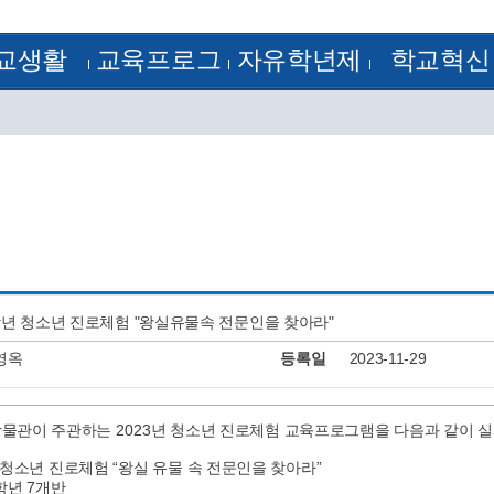
교생활
교육프로그
자유학년제
학교혁신
정
방과후학교
1학년
학교혁신
램
 기출문제
꿈의 학교
2학년
혁신공감학교
험모범답안
학습자료실
3학년
전문적 학습 공동체
획
학교평가
정계획
교원능력개발평가
정
류양식
정
알림
J-Nos)
케스트라
학년 청소년 진로체험 "왕실유물속 전문인을 찾아라"
영옥
등록일
2023-11-29
2023
물관이 주관하는
년 청소년 진로체험 교육프로그램을 다음과 같이 
“
”
청소년 진로체험
왕실 유물 속 전문인을 찾아라
7
학년
개반