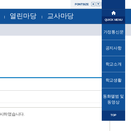
FONTSIZE
열린마당
교사마당
학교소개
QUICK MENU
공지사항
부서별자료실
학교생활
가정통신문
교육과정
가정통신문
가정통신문(교육청)
교육프로그램
동화앨범및동영상
성고충사이버신고센터
공지사항
교육소식
자유학년제
학교운영위원회
법인
학교소개
학교혁신
발전기금
학교시설개방민원창구
열린마당
공사내역현황
학교생활
교사마당
동화앨범 및
동영상
실시하였습니다.
TOP