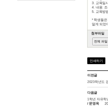
3.
교육일
4.
:
내용
조
5.
교육방
* 학생들은
알게 되었다
첨부파일
전체 파일
인쇄하기
이전글
2023학년도
다음글
1학년 자유학
/ 문영옥
2