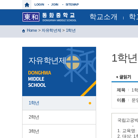
LOGIN
JOIN
SITEMAP
학교소개
학
학교장인사말
교육과
>
>
Home
자유학년제
1학년
학교상징
정기시험
학교연혁
정기시
교육목표
연간계
특색사업
월간일
1학년
학교현황
급식일
자유학년제
건물배치도
각종서
찾아오시는길
각종규
보건실
운동부
제이노스(
윈드 오
제목
1
글마루
이름
문
1학년
2학년
국립고궁박
-
1. 교육명:
3학년
2. 대상: 1