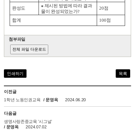
⁕
제시된 방법에 따라 결과
완성도
20
점
물이 완성되었는가
?
합계
100
점
첨부파일
전체 파일 다운로드
인쇄하기
목록
이전글
1학년 노동인권교육
/ 문영옥
2024.06.20
다음글
생명사랑존중교육 '시그널'
/ 문영옥
2024.07.02