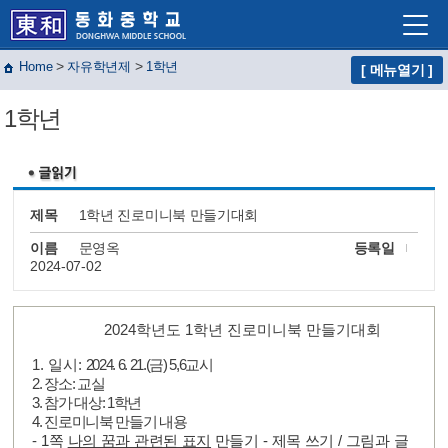
>
>
Home
자유학년제
1학년
[ 메뉴열기 ]
학교소개
1학년
학교생활
교육프로그램
자유학년제
제목
1학년 진로미니북 만들기대회
학교혁신
이름
문영옥
등록일
2024-07-02
열린마당
교사마당
2024학년도 1학년 진로미니북 만들기대회
1.
일시
:
2024. 6. 21.(
금
) 5,6
교시
2.
장소
:
교실
3.
참가 대상
: 1
학년
4.
진로미니북 만들기 내용
-
1
쪽
나의 꿈과 관련된 표지
만들기
-
제목 쓰기
/
그림과 글