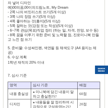
자 넣어 디자인
예
)
00
의
꿈
,
00
이의
드림노트
,
My Dream
-
2
쪽 나의 버킷리스트 쓰기
(5
개 이상
)
-
3
쪽 나의 장점 쓰기
(5
개 이상
)
-
4
쪽 좋아하는 것
(
흥미
)(5
개 이상
)
-
5
쪽 잘하는 것
(
강점 또는 적성
)(5
개 이상
)
-
6~7
쪽 관심
(
목표
)
직업 정리
(
하는 일
,
자격
,
전망
,
보수 등
)
-
8
쪽 꿈을 이루기 위한 준비 및 노력할 점
,
진로미니북 만들
고 느낀 점 쓰기
5.
준비물
:
수성싸인펜
,
색연필 등 채색도구
(A4
용지는 제
공
)
6.
수상 계획
1
학년 재적의
20%
이내
7.
심사 기준
영역
심사 기준
배점
⁕
미니북에 담긴 내용이 알
내용 충실성
60
점
차고 충실한가
?
⁕
내용들을 잘 정리하여 시
디자인
20
점
각적으로 구성하였는가
?