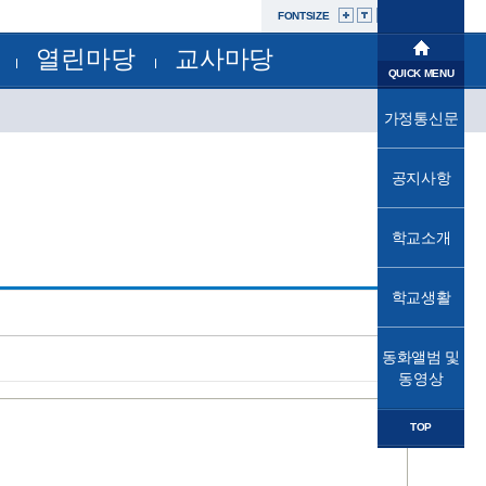
FONTSIZE
열린마당
교사마당
학교소개
QUICK MENU
공지사항
부서별자료실
학교생활
가정통신문
교육과정
가정통신문
가정통신문(교육청)
교육프로그램
동화앨범및동영상
성고충사이버신고센터
공지사항
교육소식
자유학년제
학교운영위원회
법인
학교소개
학교혁신
발전기금
학교시설개방민원창구
열린마당
공사내역현황
학교생활
교사마당
동화앨범 및
동영상
TOP