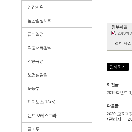
연간계획
월간일정계획
첨부파일
급식일정
2019학
전체 파일
각종서류양식
각종규정
인쇄하기
보건실알림
이전글
운동부
2019학년도 
제이노스(J-Nos)
다음글
2020 교육
윈드 오케스트라
/ 관리자
2
글마루