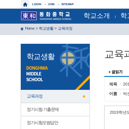
LOGIN
JOIN
SITEMAP
학교소개
학
학교장인사말
교육과
>
>
Home
학교생활
교육과정
학교상징
정기시험
학교연혁
정기시
교육목표
연간계
특색사업
월간일
교육
학교현황
급식일
학교생활
건물배치도
각종서
찾아오시는길
각종규
보건실
운동부
제이노스(
윈드 오
제목
2
글마루
이름
박
교육과정
정기시험 기출문제
2019학
정기시험모범답안