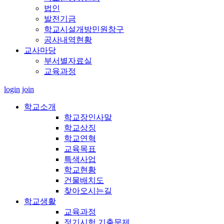
법인
발전기금
학교시설개방민원창구
공사내역현황
교사마당
부서별자료실
교육과정
login
join
학교소개
학교장인사말
학교상징
학교연혁
교육목표
특색사업
학교현황
건물배치도
찾아오시는길
학교생활
교육과정
정기시험 기출문제