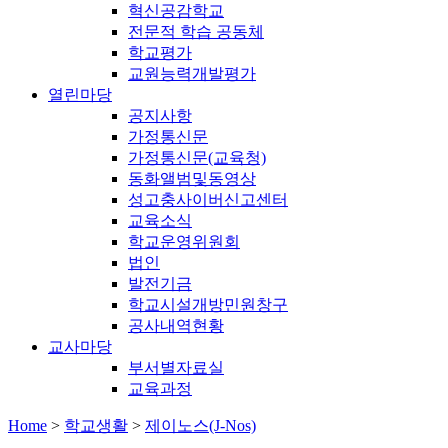
혁신공감학교
전문적 학습 공동체
학교평가
교원능력개발평가
열린마당
공지사항
가정통신문
가정통신문(교육청)
동화앨범및동영상
성고충사이버신고센터
교육소식
학교운영위원회
법인
발전기금
학교시설개방민원창구
공사내역현황
교사마당
부서별자료실
교육과정
Home
>
학교생활
>
제이노스(J-Nos)