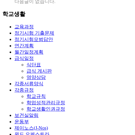
다음글이 없습니다.
학교생활
교육과정
정기시험 기출문제
정기시험모범답안
연간계획
월간일정계획
급식일정
식단표
급식 게시판
영양상담
각종서류양식
각종규정
학교규칙
학업성적관리규정
학교생활인권규정
보건실알림
운동부
제이노스(J-Nos)
윈드 오케스트라