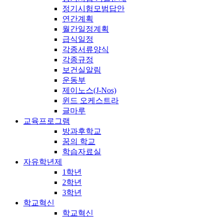
정기시험모범답안
연간계획
월간일정계획
급식일정
각종서류양식
각종규정
보건실알림
운동부
제이노스(J-Nos)
윈드 오케스트라
글마루
교육프로그램
방과후학교
꿈의 학교
학습자료실
자유학년제
1학년
2학년
3학년
학교혁신
학교혁신