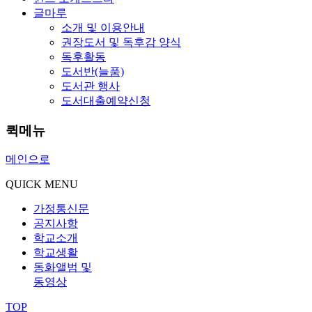
글마루
소개 및 이용안내
권장도서 및 독후감 양식
독후활동
도서반(늘품)
도서관 행사
도서대출예약신청
퀵메뉴
메인으로
QUICK MENU
가정통신문
공지사항
학교소개
학교생활
동화앨범 및
동영상
TOP