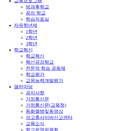
교육프로그램
방과후학교
꿈의 학교
학습자료실
자유학년제
1학년
2학년
3학년
학교혁신
학교혁신
혁신공감학교
전문적 학습 공동체
학교평가
교원능력개발평가
열린마당
공지사항
가정통신문
가정통신문(교육청)
동화앨범및동영상
성고충사이버신고센터
교육소식
학교운영위원회