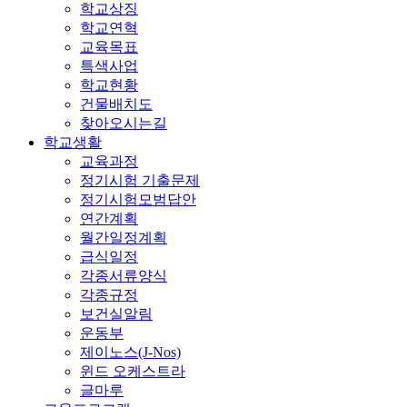
학교상징
학교연혁
교육목표
특색사업
학교현황
건물배치도
찾아오시는길
학교생활
교육과정
정기시험 기출문제
정기시험모범답안
연간계획
월간일정계획
급식일정
각종서류양식
각종규정
보건실알림
운동부
제이노스(J-Nos)
윈드 오케스트라
글마루