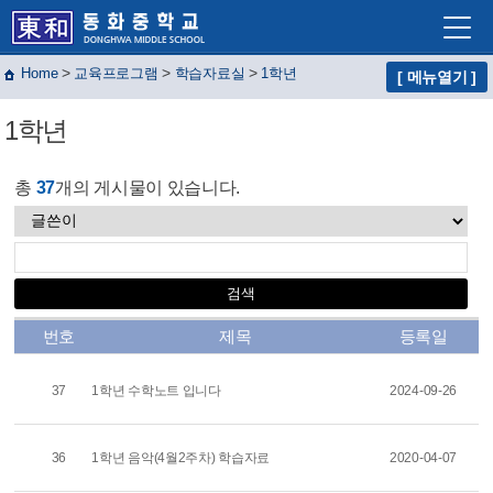
>
>
>
Home
교육프로그램
학습자료실
1학년
[ 메뉴열기 ]
학교소개
1학년
학교생활
교육프로그램
총
37
개의 게시물이 있습니다.
자유학년제
학교혁신
열린마당
번호
제목
등록일
교사마당
37
1학년 수학노트 입니다
2024-09-26
36
1학년 음악(4월2주차) 학습자료
2020-04-07