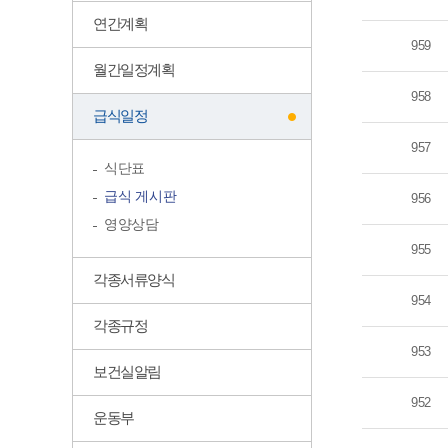
연간계획
959
월간일정계획
958
급식일정
957
식단표
급식 게시판
956
영양상담
955
각종서류양식
954
각종규정
953
보건실알림
952
운동부