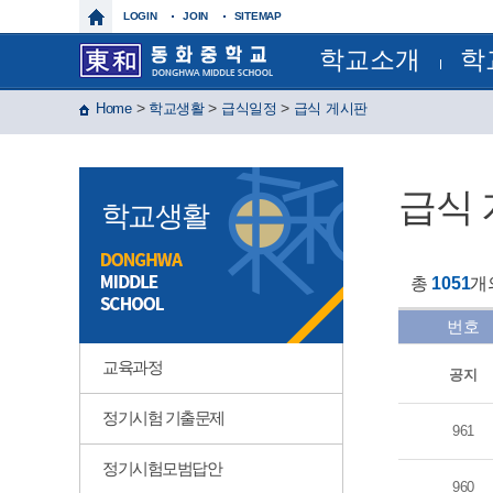
LOGIN
JOIN
SITEMAP
학교소개
학
학교장인사말
교육과
>
>
>
Home
학교생활
급식일정
급식 게시판
학교상징
정기시험
학교연혁
정기시
교육목표
연간계
특색사업
월간일
급식
학교현황
급식일
학교생활
건물배치도
각종서
찾아오시는길
각종규
보건실
운동부
총
1051
개
제이노스(
윈드 오
번호
글마루
교육과정
공지
정기시험 기출문제
961
정기시험모범답안
960