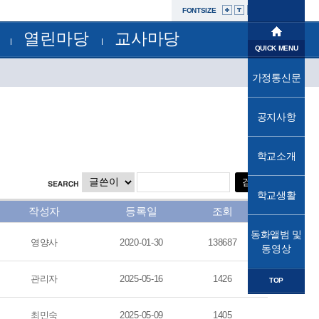
FONTSIZE
열린마당
교사마당
학교소개
QUICK MENU
공지사항
부서별자료실
학교생활
가정통신문
교육과정
가정통신문
가정통신문(교육청)
교육프로그램
동화앨범및동영상
성고충사이버신고센터
공지사항
교육소식
자유학년제
학교운영위원회
법인
학교소개
학교혁신
발전기금
학교시설개방민원창구
열린마당
공사내역현황
학교생활
작성자
등록일
조회
교사마당
동화앨범 및
영양사
2020-01-30
138687
동영상
관리자
2025-05-16
1426
TOP
최민숙
2025-05-09
1405