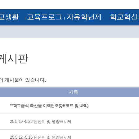
교생활
교육프로그
자유학년제
학교혁신
정
방과후학교
1학년
학교혁신
램
 기출문제
꿈의 학교
2학년
혁신공감학교
험모범답안
학습자료실
3학년
전문적 학습 공동체
획
학교평가
정계획
교원능력개발평가
 게시판
정
류양식
정
알림
의 게시물이 있습니다.
J-Nos)
케스트라
제목
**학교급식 축산물 이력번호(QR코드 및 URL)
25.5.19~5.23 원산지 및 영양표시제
25.5.12~5.16 원산지 및 영양표시제